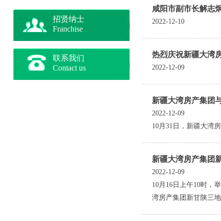
咸阳市副市长解志
招贤纳士
2022-12-10
Franchise
热烈庆祝新疆大湾
联系我们
Contact us
2022-12-09
新疆大湾房产集团
2022-12-09
10月31日，新疆大
新疆大湾房产集团
2022-12-09
10月16日上午10
湾房产集团新甘陕三地