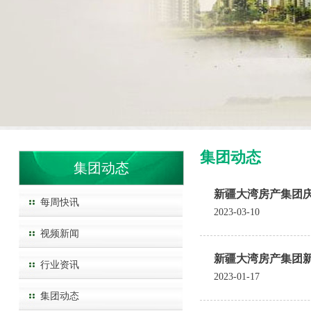
集团动态
集团动态
新疆大湾房产集团庆
每周快讯
2023-03-10
视频新闻
新疆大湾房产集团
行业资讯
2023-01-17
集团动态