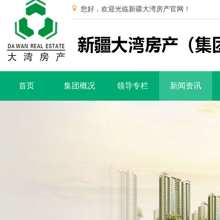
您好，欢迎光临新疆大湾房产官网！
首页
集团概况
领导专栏
新闻资讯