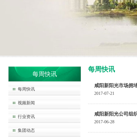
每周快讯
每周快讯
咸阳新阳光市场拥
每周快讯
2017-07-21
视频新闻
咸阳新阳光公司组织
行业资讯
2017-06-28
集团动态