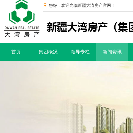
您好，欢迎光临新疆大湾房产官网！
首页
集团概况
领导专栏
新闻资讯