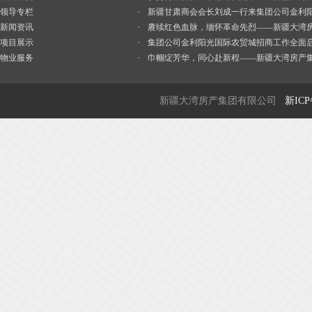
领导专栏
新疆甘肃商会会长刘成一行来集团公司金利阳.
新闻资讯
赓续红色血脉，缅怀革命先烈——新疆大湾房.
项目展示
集团公司金利阳光国际农贸城招商工作全面启.
物业服务
巾帼绽芳华，同心赴新程——新疆大湾房产集.
新疆大湾房产集团有限公司
新ICP