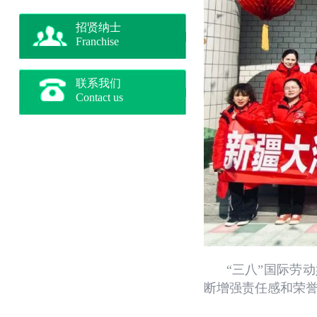
招贤纳士
Franchise
联系我们
Contact us
“三八”国际劳动
断增强责任感和荣誉