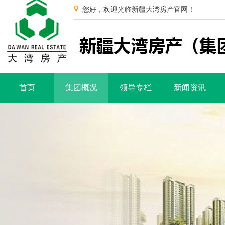
您好，欢迎光临新疆大湾房产官网！
首页
集团概况
领导专栏
新闻资讯