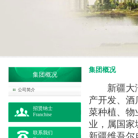
集团概况
集团概况
新疆大湾房
公司简介
产开发、酒
招贤纳士
菜种植、物
Franchise
业，属国家
联系我们
新疆维吾尔