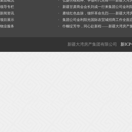
集团概况
弘扬劳模精神、争做时代先锋——新疆大湾房.
领导专栏
新疆甘肃商会会长刘成一行来集团公司金利阳.
新闻资讯
赓续红色血脉，缅怀革命先烈——新疆大湾房.
项目展示
集团公司金利阳光国际农贸城招商工作全面启.
物业服务
巾帼绽芳华，同心赴新程——新疆大湾房产集.
新疆大湾房产集团有限公司
新ICP