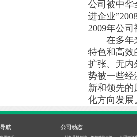
公司被中华
进企业”20
2009年公
在多年来
特色和高效
扩张、无内
势被一些经
新和领先的
化方向发展
导航
公司动态