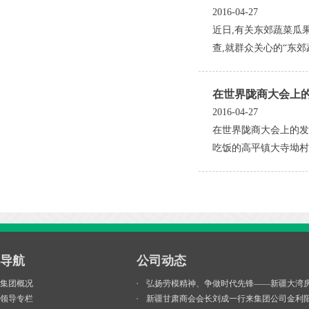
2016-04-27
近日,有关东郊蔬菜瓜
查,就群众关心的“东郊
在世界陇商大会上
2016-04-27
在世界陇商大会上的发
吃饭的高平镇大寺坳村
导航
公司动态
集团概况
弘扬劳模精神、争做时代先锋——新疆大湾房.
领导专栏
新疆甘肃商会会长刘成一行来集团公司金利阳.