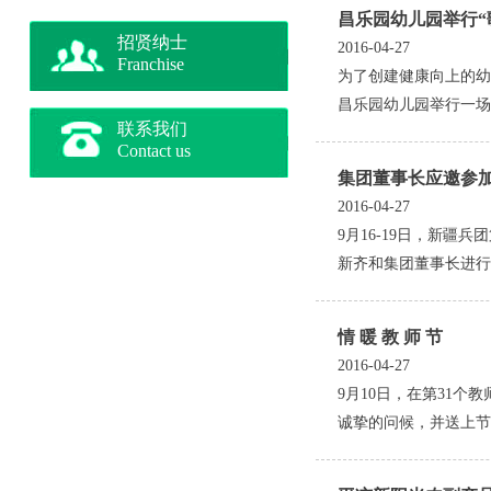
昌乐园幼儿园举行“
招贤纳士
2016-04-27
Franchise
为了创建健康向上的幼
昌乐园幼儿园举行一场“
联系我们
Contact us
集团董事长应邀参
2016-04-27
9月16-19日，新
新齐和集团董事长进行了
情 暖 教 师 节
2016-04-27
9月10日，在第31
诚挚的问候，并送上节