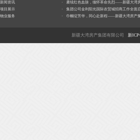
新闻资讯
赓续红色血脉，缅怀革命先烈——新疆大湾房.
项目展示
集团公司金利阳光国际农贸城招商工作全面启.
物业服务
巾帼绽芳华，同心赴新程——新疆大湾房产集.
新疆大湾房产集团有限公司
新ICP