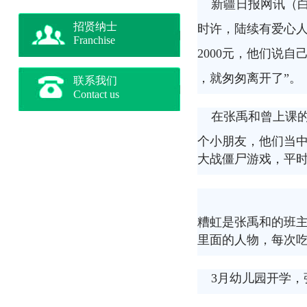
新疆日报网讯
（
招贤纳士
时许，陆续有爱心
Franchise
2000
元，他们说自
，就匆匆离开了
”
。
联系我们
Contact us
在张禹和曾上课
个小朋友，他们当
大战僵尸游戏，平
糟虹是张禹和的班
里面的人物，每次
3
月幼儿园开学，