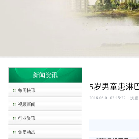
新闻资讯
5岁男童患淋
每周快讯
2016-06-01 03:15:22 | | 浏
视频新闻
行业资讯
集团动态