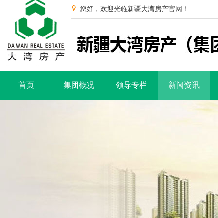
您好，欢迎光临新疆大湾房产官网！
首页
集团概况
领导专栏
新闻资讯