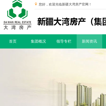
您好，欢迎光临新疆大湾房产官网！
首页
集团概况
领导专栏
新闻资讯