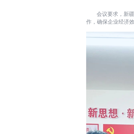
会议要求，新疆区
作，确保企业经济