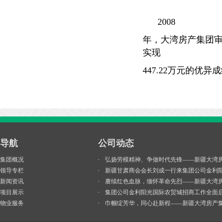
2008
年，大湾房产集团
实现
447.22
万元的优异成
导航
公司动态
集团概况
弘扬劳模精神、争做时代先锋——新疆大湾房.
领导专栏
新疆甘肃商会会长刘成一行来集团公司金利阳.
新闻资讯
赓续红色血脉，缅怀革命先烈——新疆大湾房.
项目展示
集团公司金利阳光国际农贸城招商工作全面启.
物业服务
巾帼绽芳华，同心赴新程——新疆大湾房产集.