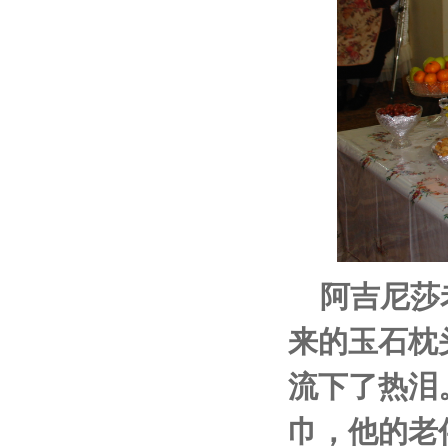
阿吉尼莎老
来的玉石枕
流下了热泪
巾，他的老