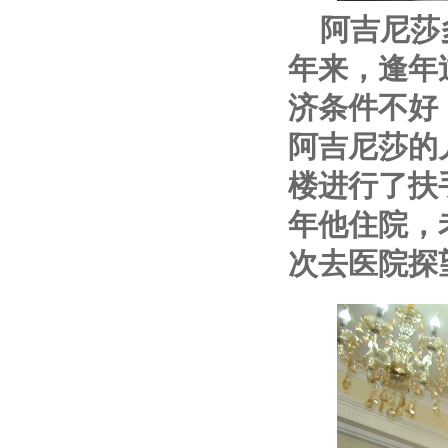
阿吉尼莎多
年来，逢年
济条件不好
阿吉尼莎的
楼进行了扶
年他住院，
次去医院探