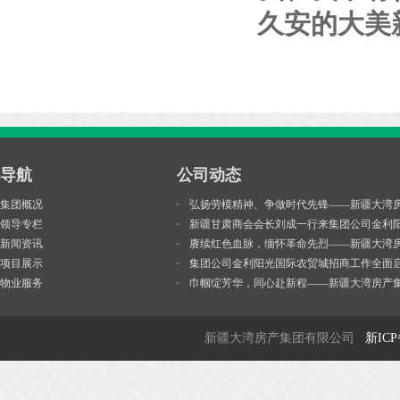
久安的大美
导航
公司动态
集团概况
弘扬劳模精神、争做时代先锋——新疆大湾房.
领导专栏
新疆甘肃商会会长刘成一行来集团公司金利阳.
新闻资讯
赓续红色血脉，缅怀革命先烈——新疆大湾房.
项目展示
集团公司金利阳光国际农贸城招商工作全面启.
物业服务
巾帼绽芳华，同心赴新程——新疆大湾房产集.
新疆大湾房产集团有限公司
新ICP