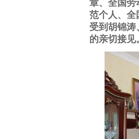
章、全国劳
范个人、全
受到胡锦涛
的亲切接见